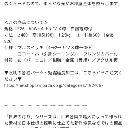
のシェードなので、柔らかな光がお部屋全体を照らします。
＜この商品について＞
規格：E26 60W×４＋ナツメ球 白熱電球付
寸法：φ480 高185(190) 1.25kg コード長600 [全長
820]
仕様：プルスイッチ（4→2→ナツメ球→OFF）
白コード吊（引掛シーリング） フレンジカバー付
材質：布（パーニュ）／樹脂／金属（骨組）／アクリル板
▼照明の各種パーツ・短縮延長加工は、こちらからご注文く
ださい▼
https://netshop.lampada.co.jp/categories/1824067
…………………………………………………………………………………
「世界の灯り」シリーズは、世界各国で職人によって作られ
た素材を日本仕様の照明に仕立てた新洋電気ならではの商品