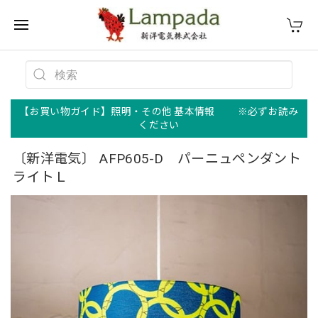
【お買い物ガイド】照明・その他 基本情報 ※必ずお読み
ください
〔新洋電気〕 AFP605-D パーニュペンダント
ライトＬ