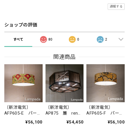
通報する
ショップの評価
すべて
80
0
2
関連商品
〔新洋電気〕
〔新洋電気〕
〔新洋電気〕
AFP605-E パーニ
AP875 簾 ren
AFP605-F パーニ
ュペンダントライ
ペンダントライト
ュペンダントライ
¥56,100
¥54,450
¥56,100
トＬ
トＬ