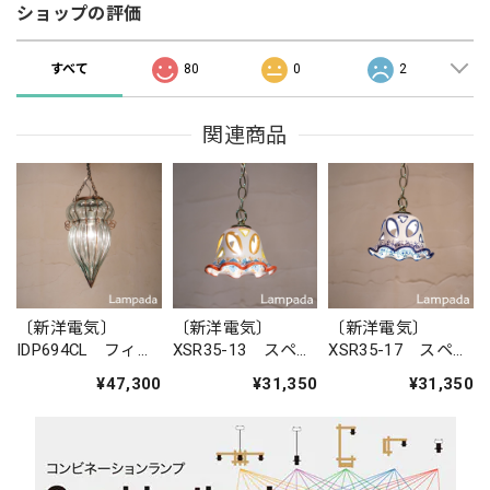
ショップの評価
すべて
80
0
2
関連商品
〔新洋電気〕
〔新洋電気〕
〔新洋電気〕
IDP694CL フィリ
XSR35-13 スペイ
XSR35-17 スペイ
ピン・ガラスペン
ン 陶器ペンダン
ン 陶器ペンダン
¥47,300
¥31,350
¥31,350
ダントライト
トライト
トライト