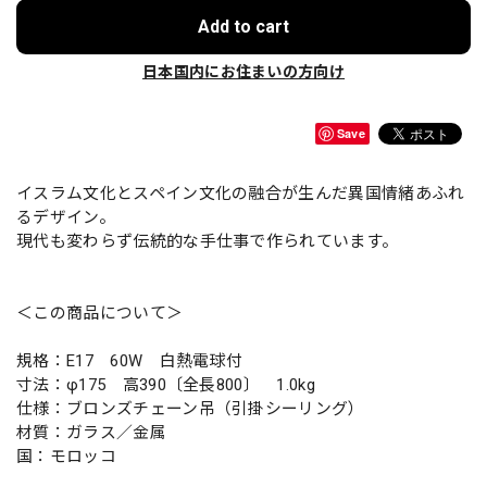
Add to cart
日本国内にお住まいの方向け
Save
イスラム文化とスペイン文化の融合が生んだ異国情緒あふれ
るデザイン。
現代も変わらず伝統的な手仕事で作られています。
＜この商品について＞
規格：E17 60W 白熱電球付
寸法：φ175 高390〔全長800〕 1.0kg
仕様：ブロンズチェーン吊（引掛シーリング）
材質：ガラス／金属
国：モロッコ