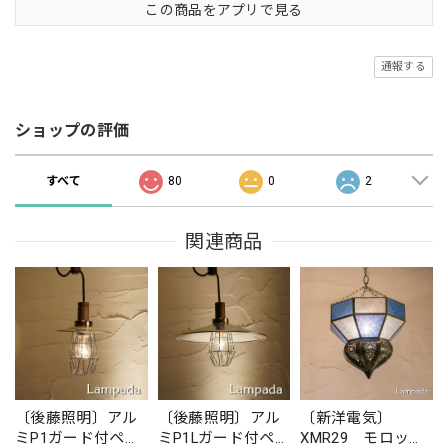
この商品をアプリで見る
通報する
ショップの評価
すべて
80
0
2
関連商品
〔後藤照明〕アル
〔後藤照明〕アル
〔新洋電気〕
ミP1ガード付ペン
ミP1Lガード付ペン
XMR29 モロッコ