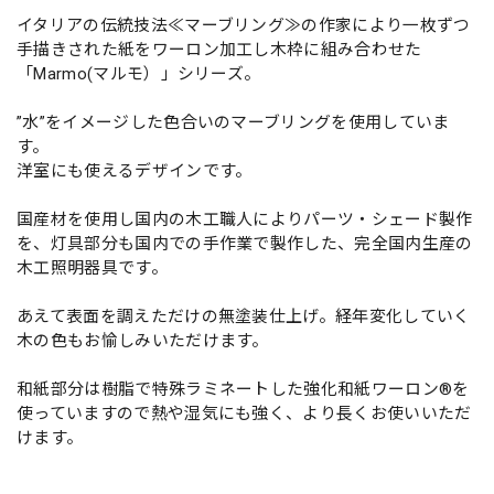
イタリアの伝統技法≪マーブリング≫の作家により一枚ずつ
手描きされた紙をワーロン加工し木枠に組み合わせた
「Marmo(マルモ）」シリーズ。
”水”をイメージした色合いのマーブリングを使用していま
す。
洋室にも使えるデザインです。
国産材を使用し国内の木工職人によりパーツ・シェード製作
を、灯具部分も国内での手作業で製作した、完全国内生産の
木工照明器具です。
あえて表面を調えただけの無塗装仕上げ。経年変化していく
木の色もお愉しみいただけます。
和紙部分は樹脂で特殊ラミネートした強化和紙ワーロン®を
使っていますので熱や湿気にも強く、より長くお使いいただ
けます。