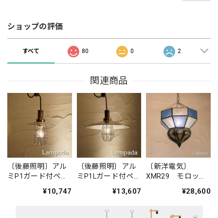
ショップの評価
すべて
80
0
2
関連商品
〔後藤照明〕アル
〔後藤照明〕アル
〔新洋電気〕
ミP1ガード付ペン
ミP1Lガード付ペン
XMR29 モロッコ
ダント・CP型
ダント・CP型
ランプ
¥10,747
¥13,607
¥28,600
GLP3146
GLP3216