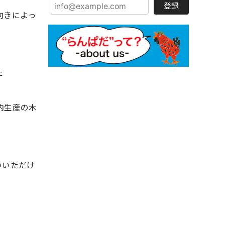
登録
向きによっ
た
内生産の木
いいただけ