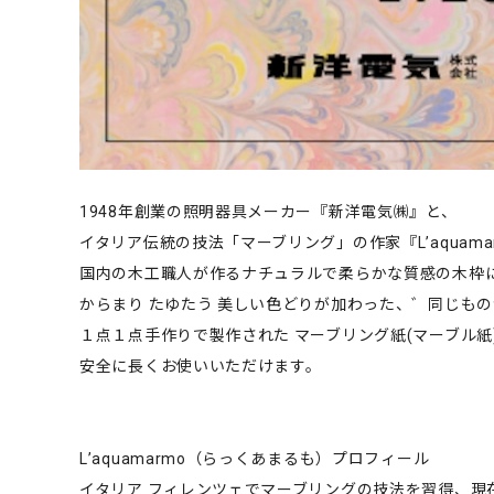
1948年創業の照明器具メーカー『新洋電気㈱』と、
イタリア伝統の技法「マーブリング」の作家『L’aquam
国内の木工職人が作るナチュラルで柔らかな質感の木枠
からまり たゆたう 美しい色どりが加わった、゛同じも
１点１点手作りで製作された マーブリング紙(マーブル
安全に長くお使いいただけます。
L’aquamarmo（らっくあまるも）プロフィール
イタリア フィレンツェでマーブリングの技法を習得、現