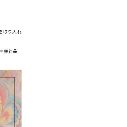
。
を取り入れ
生産と品