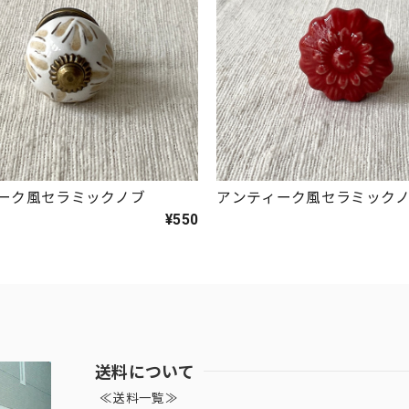
ーク風セラミックノブ
アンティーク風セラミック
¥550
送料について
≪送料一覧≫