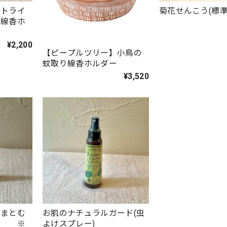
】トライ
菊花せんこう(標準
り線香ホ
¥2,200
【ピープルツリー】小鳥の
蚊取り線香ホルダー
¥3,520
さまとむ
お肌のナチュラルガード(虫
」 ※
よけスプレー)