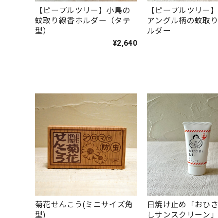
【ピープルツリー】小鳥の
【ピープルツリー
蚊取り線香ホルダー（タテ
アングル柄の蚊取
型）
ルダー
¥2,640
菊花せんこう(ミニサイズ角
日焼け止め「おひ
型)
しサンスクリーン