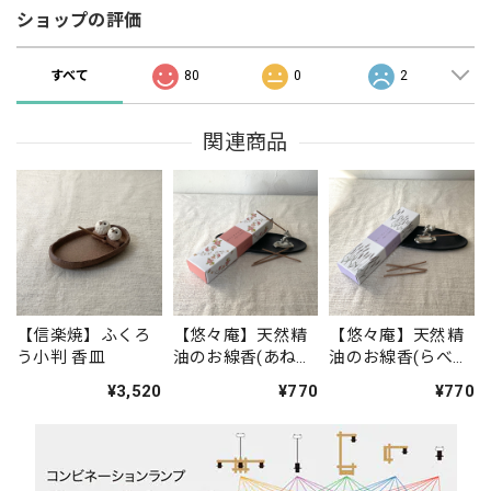
ショップの評価
すべて
80
0
2
関連商品
【信楽焼】ふくろ
【悠々庵】天然精
【悠々庵】天然精
う小判 香皿
油のお線香(あねも
油のお線香(らべん
ねの小径)
だーの丘)
¥3,520
¥770
¥770