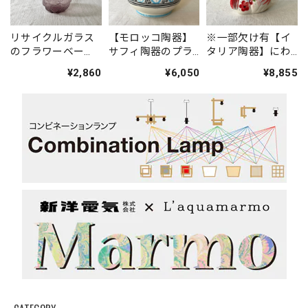
リサイクルガラス
【モロッコ陶器】
※一部欠け有【イ
のフラワーベー
サフィ陶器のプラ
タリア陶器】にわ
ス
ンター(水色・中)
とり花瓶（赤色）
¥2,860
¥6,050
¥8,855