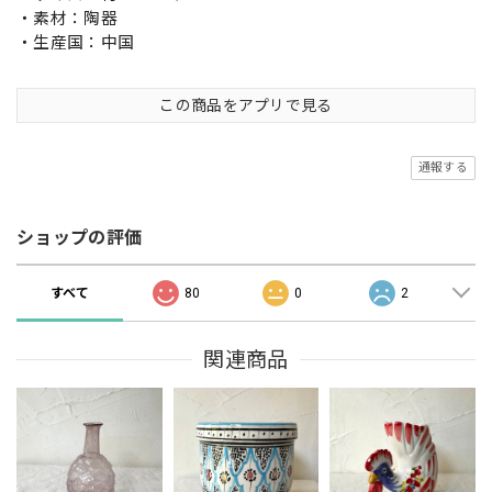
・素材：陶器
・生産国：中国
この商品をアプリで見る
通報する
ショップの評価
すべて
80
0
2
関連商品