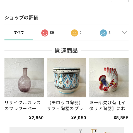
ショップの評価
すべて
80
0
2
関連商品
リサイクルガラス
【モロッコ陶器】
※一部欠け有【イ
のフラワーベー
サフィ陶器のプラ
タリア陶器】にわ
ス
ンター(水色・中)
とり花瓶（赤色）
¥2,860
¥6,050
¥8,855