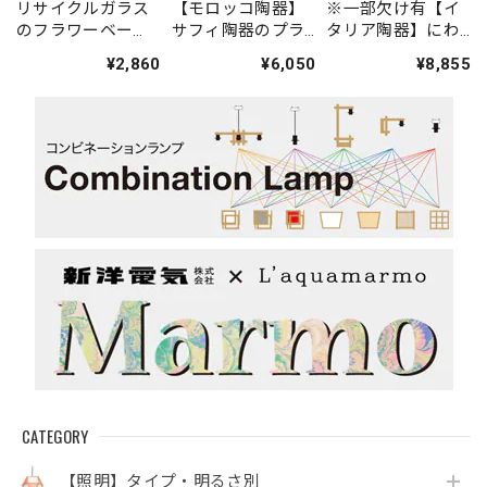
リサイクルガラス
【モロッコ陶器】
※一部欠け有【イ
のフラワーベー
サフィ陶器のプラ
タリア陶器】にわ
ス
ンター(水色・中)
とり花瓶（赤色）
¥2,860
¥6,050
¥8,855
CATEGORY
【照明】タイプ・明るさ別