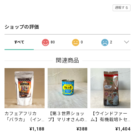
通報する
ショップの評価
すべて
80
0
2
関連商品
カフェアフリカ
【第３世界ショッ
【ウインドファー
「バラカ」（イン
プ】マリオさんの
ム】有機栽培トセ
スタントコーヒ
ココナッツミルク
パンコーヒー(メキ
¥1,188
¥388
¥1,404
ー・詰め替えパッ
シコ・豆)