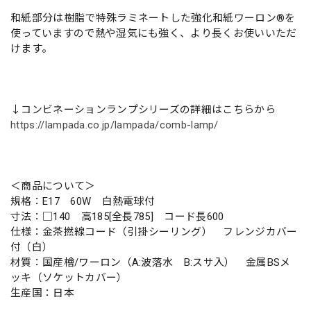
和紙部分は樹脂で特殊ラミネートした強化和紙ワーロン®を
使っていますので熱や湿気にも強く、より長くお使いいただ
けます。
↓コンビネーションランプシリーズの詳細はこちらから
https://lampada.co.jp/lampada/comb-lamp/
＜商品について＞
規格：E17 60W 白熱電球付
寸法：□140 高185[全長785] コード長600
仕様：金茶撚線コード（引掛シーリング） フレンジカバー
付（白）
材質：国産檜/ワーロン（A:波落水 B:スサ入） 金属BSメ
ッキ（ソケットカバー）
生産国：日本