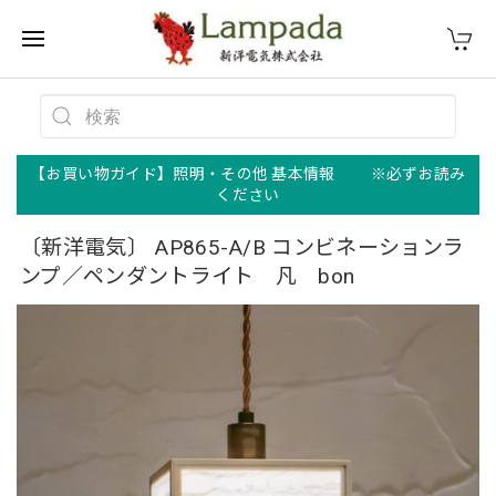
【お買い物ガイド】照明・その他 基本情報 ※必ずお読み
ください
〔新洋電気〕 AP865-A/B コンビネーションラ
ンプ／ペンダントライト 凡 bon