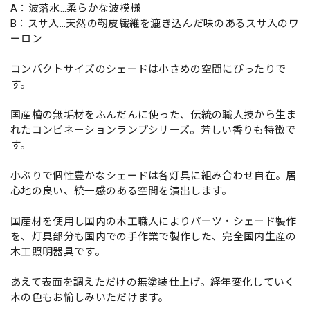
A：波落水…柔らかな波模様
B：スサ入…天然の靭皮繊維を漉き込んだ味のあるスサ入のワ
ーロン
コンパクトサイズのシェードは小さめの空間にぴったりで
す。
国産檜の無垢材をふんだんに使った、伝統の職人技から生ま
れたコンビネーションランプシリーズ。芳しい香りも特徴で
す。
小ぶりで個性豊かなシェードは各灯具に組み合わせ自在。居
心地の良い、統一感のある空間を演出します。
国産材を使用し国内の木工職人によりパーツ・シェード製作
を、灯具部分も国内での手作業で製作した、完全国内生産の
木工照明器具です。
あえて表面を調えただけの無塗装仕上げ。経年変化していく
木の色もお愉しみいただけます。