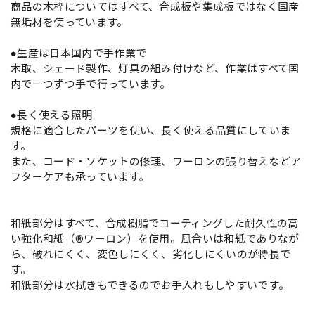
商品の木枠についてはすべて、合成板や集成板ではなく国産
無垢材を使っています。
●生産は日本国内で手作業で
木取、シェード製作、灯具の組み付けなど、作業はすべて国
内で一つずつ手で行っています。
●長く使える照明
規格に適合したパーツを使い、長く使える品質にしていま
す。
また、コード・ソケットの修理、ワーロンの張り替えなどア
フターケアも承っています。
和紙部分はすべて、合成樹脂でコーティングした耐久性の高
い強化和紙（®ワーロン）を使用。風合いは和紙でありなが
ら、破れにくく、変色しにくく、劣化しにくいのが特長で
す。
和紙部分は水拭きもできるのでお手入れもしやすいです。