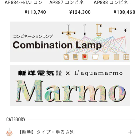
AP884-H/I/J コン
AP887 コンビネー
AP888 コンビネー
ビネーションラン
ションランプ／シ
ションランプ／シ
¥113,740
¥124,300
¥108,460
プ／シャンデリ
ャンデリア 求
ャンデリア 柚
ア 湊 sou
ky?
yuu
CATEGORY
【照明】タイプ・明るさ別