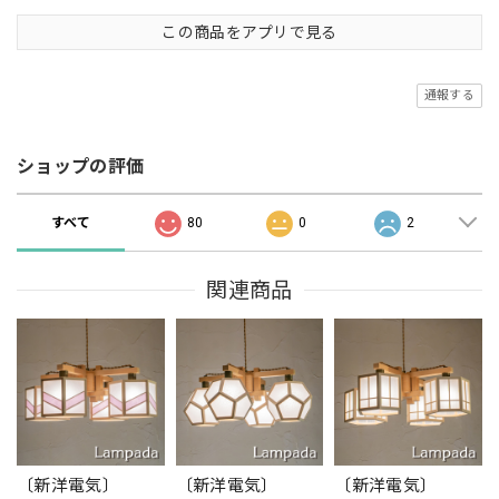
この商品をアプリで見る
通報する
ショップの評価
すべて
80
0
2
関連商品
〔新洋電気〕
〔新洋電気〕
〔新洋電気〕