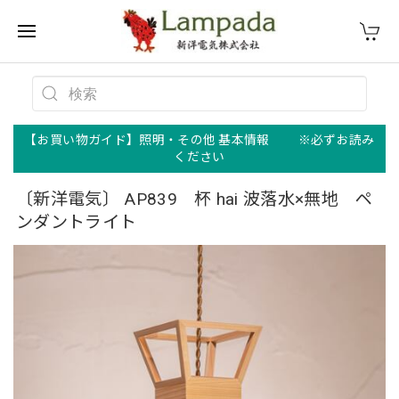
【お買い物ガイド】照明・その他 基本情報 ※必ずお読み
ください
〔新洋電気〕 AP839 杯 hai 波落水×無地 ペ
ンダントライト