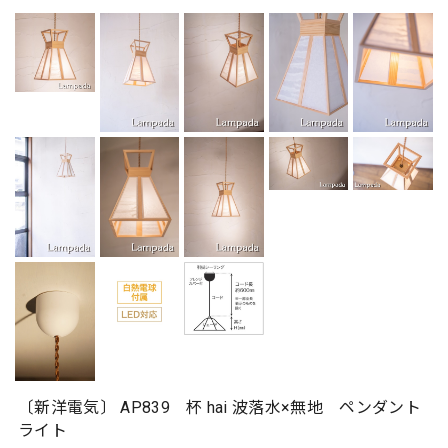
〔新洋電気〕 AP839 杯 hai 波落水×無地 ペンダント
ライト