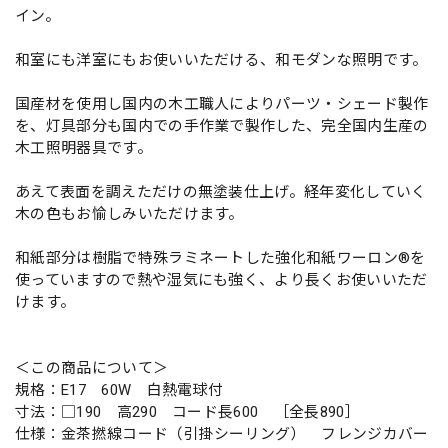
イン。
和室にも洋室にもお使いいただける、和モダンな照明です。
国産材を使用し国内の木工職人によりパーツ・シェード製作
を、灯具部分も国内での手作業で製作した、完全国内生産の
木工照明器具です。
あえて表面を調えただけの無塗装仕上げ。経年変化していく
木の色もお愉しみいただけます。
和紙部分は樹脂で特殊ラミネートした強化和紙ワーロン®を
使っていますので熱や湿気にも強く、より長くお使いいただ
けます。
＜この商品について＞
規格：E17 60W 白熱電球付
寸法：□190 高290 コード長600 ［全長890］
仕様：金茶撚線コード（引掛シーリング） フレンジカバー