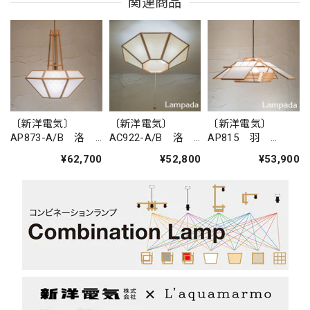
関連商品
〔新洋電気〕
〔新洋電気〕
〔新洋電気〕
AP873-A/B 洛
AC922-A/B 洛
AP815 羽
raku-L ペンダン
raku-L シーリン
hane ペンダント
¥62,700
¥52,800
¥53,900
トライト
グライト
ライト（デザイン
リニューアル）