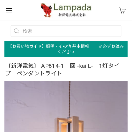
【お買い物ガイド】照明・その他 基本情報 ※必ずお読み
ください
〔新洋電気〕 AP814-1 回 -kai L- 1灯タイ
プ ペンダントライト