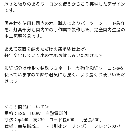
厚さと張りのあるワーロンを使うからこそ実現したデザイン
です。
国産材を使用し国内の木工職人によりパーツ・シェード製作
を、灯具部分も国内での手作業で製作した、完全国内生産の
木工照明器具です。
あえて表面を調えただけの無塗装仕上げ。
経年変化していく木の色もお愉しみいただけます。
和紙部分は樹脂で特殊ラミネートした強化和紙ワーロン®を
使っていますので熱や湿気にも強く、より長くお使いいただ
けます。
＜この商品について＞
規格：E26 100W 白熱電球付
寸法：φ440 高230 コード長600 ［全長830］
仕様：金茶撚線コード（引掛シーリング） フレンジカバー