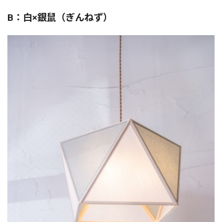
B：白×銀鼠（ぎんねず）