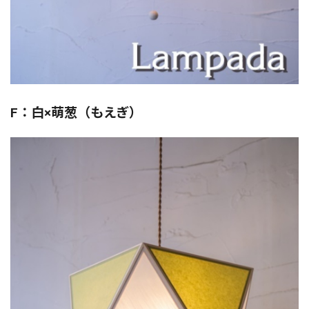
F：白×萌葱（もえぎ）