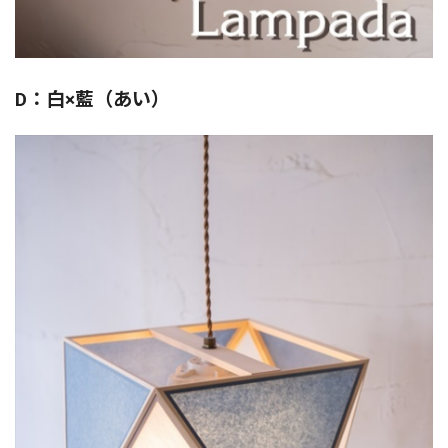
D：白×藍（あい）