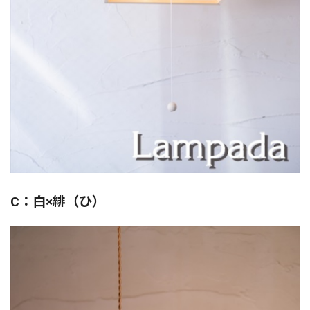
C：白×緋（ひ）