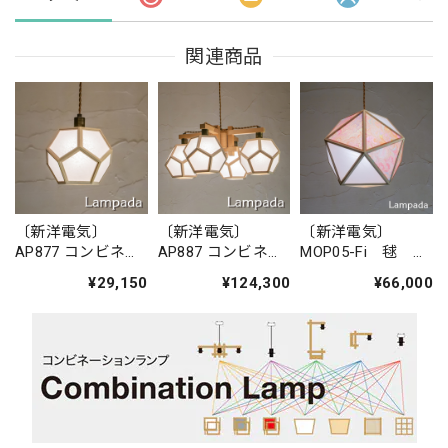
関連商品
〔新洋電気〕
〔新洋電気〕
〔新洋電気〕
AP877 コンビネー
AP887 コンビネー
MOP05-Fi 毬
ションランプ／ペ
ションランプ／シ
mari ホワイトフ
¥29,150
¥124,300
¥66,000
ンダントライト
ャンデリア 求
ォール＋Fiore・
求 ky?
ky?
花