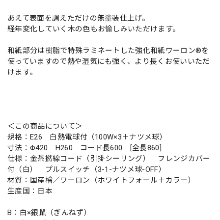
あえて表面を調えただけの無塗装仕上げ。
経年変化していく木の色もお愉しみいただけます。
和紙部分は樹脂で特殊ラミネートした強化和紙ワーロン®を
使っていますので熱や湿気にも強く、より長くお使いいただ
けます。
＜この商品について＞
規格：E26 白熱電球付（100W×3＋ナツメ球）
寸法：Φ420 H260 コード長600 [全長860]
仕様：金茶撚線コード（引掛シーリング） フレンジカバー
付（白） プルスイッチ（3-1-ナツメ球-OFF）
材質：国産檜／ワーロン（ホワイトフォール＋カラー）
生産国：日本
B：白×銀鼠（ぎんねず）