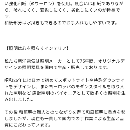
い強化和紙（®ワーロン）を使用。風合いは和紙でありなが
ら、破れにくく、変色しにくく、劣化しにくいのが特長で
す。
和紙部分は水拭きもできるのでお手入れもしやすいです。
【照明は心を照らすインテリア】
私たち新洋電気は照明メーカーとして75年間、オリジナルデ
ザインの照明器具を国内で生産・販売しております。
昭和26年には日本で初めてスポットライトや特許ダウンライ
トをデザインし、またヨーロッパのモダンスタイルを取り入
れた照明など 店舗照明のパイオニアとして数多くの照明を生
み出しました。
その後 和照明の職人とのつながりを得て和風照明に重点を移
しましたが、現在も一貫して国内での手作業による生産と品
質にこだわっています。