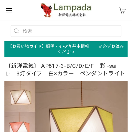
【お買い物ガイド】照明・その他 基本情報 ※必ずお読み
ください
〔新洋電気〕 AP817-3-B/C/D/E/F 彩 -sai
L- 3灯タイプ 白×カラー ペンダントライト