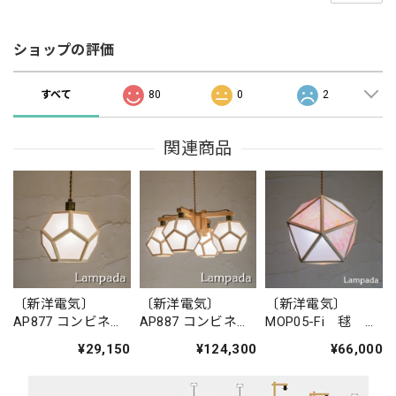
ショップの評価
すべて
80
0
2
関連商品
〔新洋電気〕
〔新洋電気〕
〔新洋電気〕
AP877 コンビネー
AP887 コンビネー
MOP05-Fi 毬
ションランプ／ペ
ションランプ／シ
mari ホワイトフ
¥29,150
¥124,300
¥66,000
ンダントライト
ャンデリア 求
ォール＋Fiore・
求 ky?
ky?
花