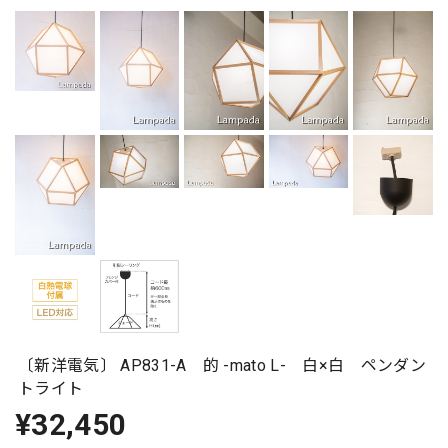
〔新洋電気〕 AP831-A 的 -mato L- 白×白 ペンダン
トライト
¥32,450