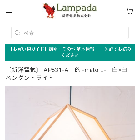
【お買い物ガイド】照明・その他 基本情報 ※必ずお読み
ください
〔新洋電気〕 AP831-A 的 -mato L- 白×白
ペンダントライト