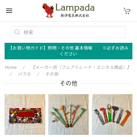
【お買い物ガイド】照明・その他 基本情報 ※必ずお読み
ください
Home
【メーカー別（フェアトレード・エシカル商品）】
バラカ
その他
その他