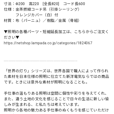
寸法：Φ200 高220 [全長820] コード長600
仕様：金茶撚線コード吊（引掛シーリング）
フレンジカバー（白）付
材質：布（パーニュ）／樹脂／金属（骨組）
▼照明の各種パーツ・短縮延長加工は、こちらからご注文く
ださい▼
https://netshop.lampada.co.jp/categories/1824067
…………………………………………………………………………………
「世界の灯り」シリーズは、世界各国で職人によって作られ
た素材を日本仕様の照明に仕立てた新洋電気ならではの商品
です。ときには意外な素材が照明になることも。
手仕事の温もりある照明は空間に個性や彩りを与えてくれ、
また、違う土地の文化を感じることで日々の生活に新しい愉
しみが生まれる、と私たちは考えています。
照明から各地の魅力ある手仕事のぬくもりを感じていただけ