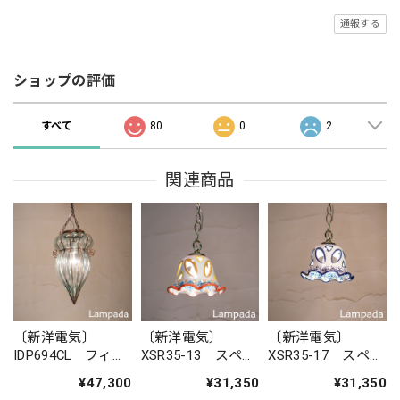
通報する
ショップの評価
すべて
80
0
2
関連商品
〔新洋電気〕
〔新洋電気〕
〔新洋電気〕
IDP694CL フィリ
XSR35-13 スペイ
XSR35-17 スペイ
ピン・ガラスペン
ン 陶器ペンダン
ン 陶器ペンダン
¥47,300
¥31,350
¥31,350
ダントライト
トライト
トライト