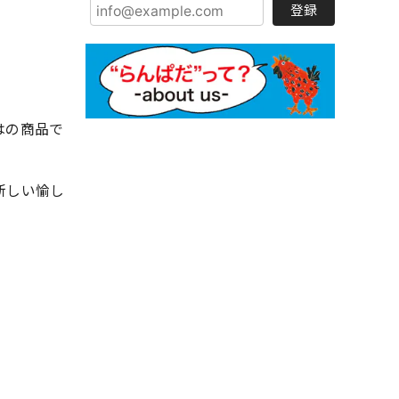
登録
はの商品で
新しい愉し