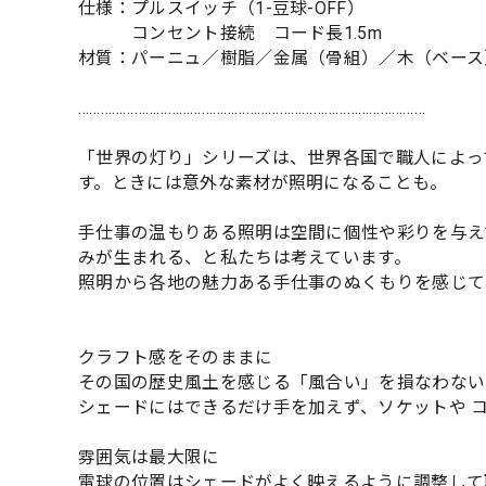
仕様：プルスイッチ（1-豆球-OFF）
コンセント接続 コード長1.5m
材質：パーニュ／樹脂／金属（骨組）／木（ベース
…………………………………………………………………………………
「世界の灯り」シリーズは、世界各国で職人によっ
す。ときには意外な素材が照明になることも。
手仕事の温もりある照明は空間に個性や彩りを与え
みが生まれる、と私たちは考えています。
照明から各地の魅力ある手仕事のぬくもりを感じて
クラフト感をそのままに
その国の歴史風土を感じる「風合い」を損なわない
シェードにはできるだけ手を加えず、ソケットや 
雰囲気は最大限に
電球の位置はシェードがよく映えるように調整して