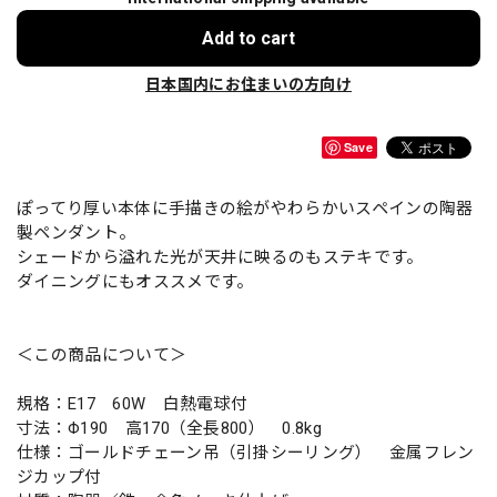
Add to cart
日本国内にお住まいの方向け
Save
ぽってり厚い本体に手描きの絵がやわらかいスペインの陶器
製ペンダント。
シェードから溢れた光が天井に映るのもステキです。
ダイニングにもオススメです。
＜この商品について＞
規格：E17 60W 白熱電球付
寸法：Φ190 高170（全長800） 0.8kg
仕様：ゴールドチェーン吊（引掛シーリング） 金属フレン
ジカップ付