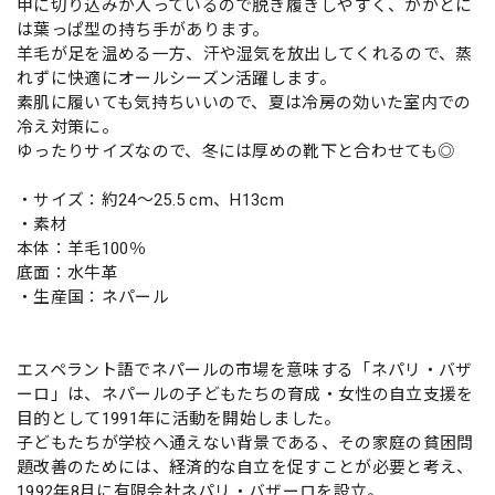
甲に切り込みが入っているので脱ぎ履きしやすく、かかとに
は葉っぱ型の持ち手があります。
羊毛が足を温める一方、汗や湿気を放出してくれるので、蒸
れずに快適にオールシーズン活躍します。
素肌に履いても気持ちいいので、夏は冷房の効いた室内での
冷え対策に。
ゆったりサイズなので、冬には厚めの靴下と合わせても◎
・サイズ：約24～25.5 cm、H13cm
・素材
本体：羊毛100％
底面：水牛革
・生産国：ネパール
エスペラント語でネパールの市場を意味する「ネパリ・バザ
ーロ」は、ネパールの子どもたちの育成・女性の自立支援を
目的として1991年に活動を開始しました。
子どもたちが学校へ通えない背景である、その家庭の貧困問
題改善のためには、経済的な自立を促すことが必要と考え、
1992年8月に有限会社ネパリ・バザーロを設立。