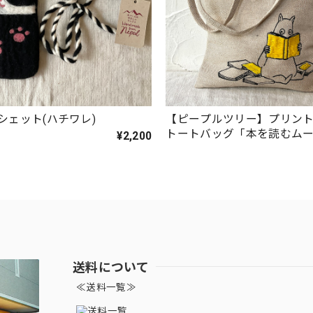
シェット(ハチワレ)
【ピープルツリー】プリン
トートバッグ「本を読むム
¥2,200
ール」
送料について
≪送料一覧≫