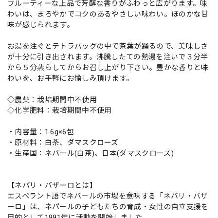
フルーティーな上品で芳醇な香りがふわっと広がります。味
わいは、まろやかでコクのあるやさしい味わい。ほのかな甘
味が感じられます。
お湯を注ぐとテトラバッグの中で茶葉が踊るので、美味しさ
が十分に引き出されます。沸騰したての熱湯を注いで３分半
から５分蒸らしてからお召し上がり下さい。豊かな香りと味
わいを、お手軽にお愉しみ頂けます。
◇農薬：栽培期間中不使用
◇化学肥料：栽培期間中不使用
・内容量：1.6g×6包
・原材料：白茶、ダマスクローズ
・生産国：ネパール(白茶)、日本(ダマスクローズ)
【ネパリ・バザーロとは】
エスペラント語でネパールの市場を意味する「ネパリ・バザ
ーロ」は、ネパールの子どもたちの育成・女性の自立支援を
目的として1991年に活動を開始しました。