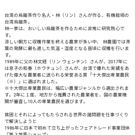
台湾の烏龍茶作り名人・林（リン）さんが作る、有機栽培の
台湾烏龍茶。
林一家は、おいしい烏龍茶を作るために非常に研究熱心で
す。
涼しい朝方に収穫作業を終える農家が多い中、 林農園では茶
葉の発酵に最も適した気温・湿度となる昼頃に収穫を行いま
す。
1989年に父の林文経（リン ウェンチン）さんが、2017年に
は息子の和春（ホウチュン）さんが、台湾で優れた実績をあ
げた偉大な農業者に送られる栄誉ある賞「十大傑出専業農民
（※）」に選ばれました。
※十大傑出専業農民は、幅広い農業ジャンルから選出されま
す。2年に１度、地方から推薦された農業者を、国の農業機
関が審査し10人の専業農民を選びます。
貧困とそれによってもたらされる世界の諸問題を仕事づくり
で解決しようと
1986年に日本で初めて立ち上がったフェアトレード事業団体
「第３世界ショップ」。