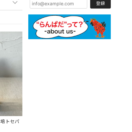
登録
栽培トセパ