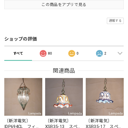
この商品をアプリで見る
通報する
ショップの評価
すべて
80
0
2
関連商品
〔新洋電気〕
〔新洋電気〕
〔新洋電気〕
IDP694CL フィリ
XSR35-13 スペイ
XSR35-17 スペイ