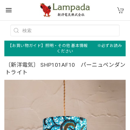
【お買い物ガイド】照明・その他 基本情報 ※必ずお読み
ください
〔新洋電気〕 SHP101AF10 パーニュペンダン
トライト