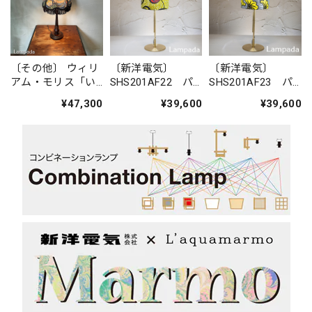
〔その他〕 ウィリ
〔新洋電気〕
〔新洋電気〕
アム・モリス「い
SHS201AF22 パ
SHS201AF23 パ
ちご泥棒」スタン
ーニュスタンドラ
ーニュスタンドラ
¥47,300
¥39,600
¥39,600
ドライト
イト（金属脚）
イト（金属脚）