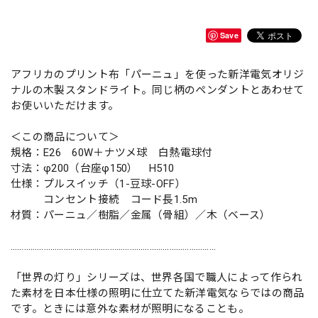
Save
アフリカのプリント布「パーニュ」を使った新洋電気オリジ
ナルの木製スタンドライト。同じ柄のペンダントとあわせて
お使いいただけます。
＜この商品について＞
規格：E26 60W＋ナツメ球 白熱電球付
寸法：φ200（台座φ150） H510
仕様：プルスイッチ（1-豆球-OFF）
コンセント接続 コード長1.5m
材質：パーニュ／樹脂／金属（骨組）／木（ベース）
…………………………………………………………………………………
「世界の灯り」シリーズは、世界各国で職人によって作られ
た素材を日本仕様の照明に仕立てた新洋電気ならではの商品
です。ときには意外な素材が照明になることも。