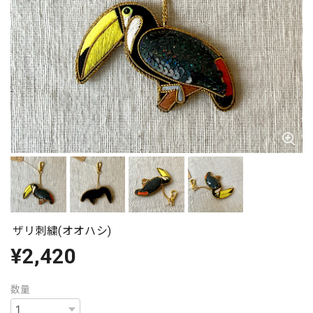
ザリ刺繍(オオハシ)
¥2,420
数量