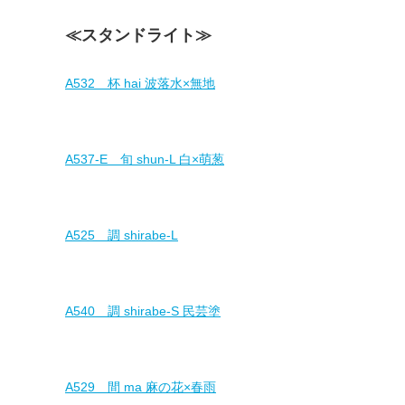
≪スタンドライト≫
A532 杯 hai 波落水×無地
A537-E 旬 shun-L 白×萌葱
A525 調 shirabe-L
A540 調 shirabe-S 民芸塗
A529 間 ma 麻の花×春雨