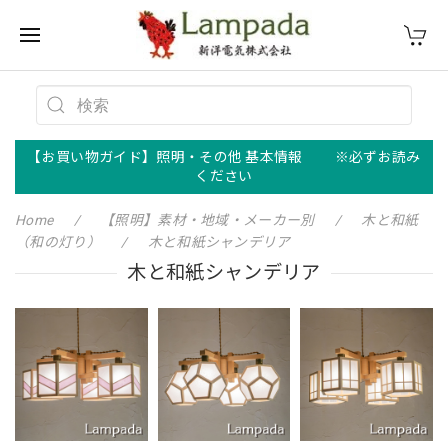
【お買い物ガイド】照明・その他 基本情報 ※必ずお読み
ください
Home
【照明】素材・地域・メーカー別
木と和紙
（和の灯り）
木と和紙シャンデリア
木と和紙シャンデリア