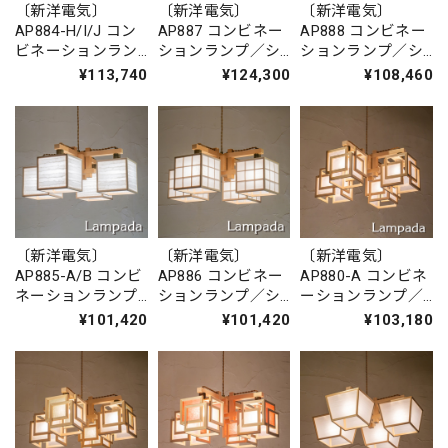
〔新洋電気〕
〔新洋電気〕
〔新洋電気〕
AP884-H/I/J コン
AP887 コンビネー
AP888 コンビネー
ビネーションラン
ションランプ／シ
ションランプ／シ
プ／シャンデリ
ャンデリア 求
ャンデリア 柚
¥113,740
¥124,300
¥108,460
ア 湊 sou
ky?
yuu
〔新洋電気〕
〔新洋電気〕
〔新洋電気〕
AP880-A コンビネ
AP885-A/B コンビ
AP886 コンビネー
ーションランプ／
ネーションランプ
ションランプ／シ
シャンデリア 旬
／シャンデリア
ャンデリア 凡
¥103,180
¥101,420
¥101,420
ミニ shun-mini
凡 bon（波落水/
bon（雲竜）
スサ入）