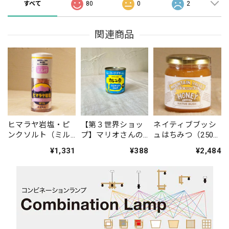
すべて
80
0
2
関連商品
ヒマラヤ岩塩・ピ
【第３世界ショッ
ネイティブブッシ
ンクソルト（ミル
プ】マリオさんの
ュはちみつ（250
付ボトル） ※
ココナッツミルク
ｇ） ※毎月初
¥1,331
¥388
¥2,484
毎月初旬入荷
旬入荷