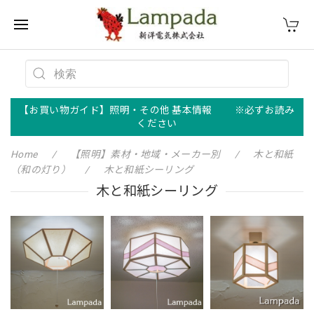
【お買い物ガイド】照明・その他 基本情報 ※必ずお読み
ください
Home
【照明】素材・地域・メーカー別
木と和紙
（和の灯り）
木と和紙シーリング
木と和紙シーリング