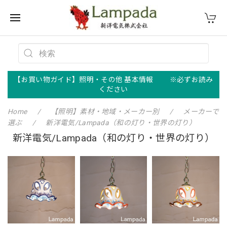
【お買い物ガイド】照明・その他 基本情報 ※必ずお読み
ください
Home
【照明】素材・地域・メーカー別
メーカーで
選ぶ
新洋電気/Lampada（和の灯り・世界の灯り）
新洋電気/Lampada（和の灯り・世界の灯り）